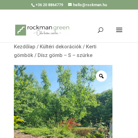
+36 20 8864779
hello@rockman.hu
Kezdőlap
/
Kültéri dekorációk
/
Kerti
gömbök
/ Dísz gömb – S – szürke