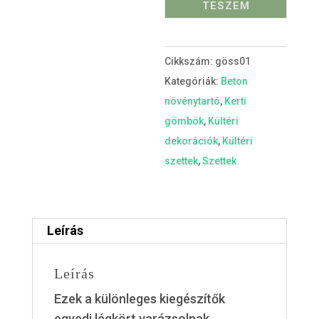
TESZEM
szürke
mennyiség
Cikkszám:
göss01
Kategóriák:
Beton
növénytartó
,
Kerti
gömbök
,
Kültéri
dekorációk
,
Kültéri
szettek
,
Szettek
Leírás
Leírás
Ezek a különleges kiegészítők
egyedi légkört varázsolnak