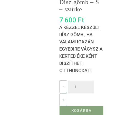
Dísz gömb – S
– szürke
7 600
Ft
A KÉZZEL KÉSZÜLT
DÍSZ GÖMB , HA
VALAMI IGAZÁN
EGYEDIRE VÁGYSZ A
KERTED ÉKE KÉNT
DÍSZÍTHETI
OTTHONODAT!
Dísz
-
gömb
–
+
S
KOSÁRBA
–