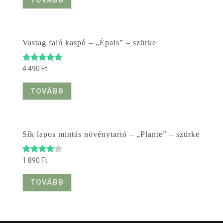
/ 5
Vastag falú kaspó – „Épais” – szürke
4 490
Ft
Értékelés:
5.00
/ 5
TOVÁBB
Sík lapos mintás növénytartó – „Plante” – szürke
1 890
Ft
Értékelé
s:
4.00
TOVÁBB
/ 5