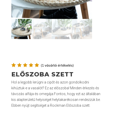
(
1
vásárlói értékelés)
Értékelé
ELŐSZOBA SZETT
s
5.00
az 5-ből,
Hol a legjobb lerúgni a cipőt és azon gondolkodni
értékelé
kihúztuk-e a vasalót? Ez az előszoba! Minden érkezés és
s
alapján
távozás alfája és omegája.Fontos, hogy ezt az általában
kis alapterületű helyiséget helytakarékosan rendezzük be.
Ebben nyújt segítséget a Rockman Előszoba szett.