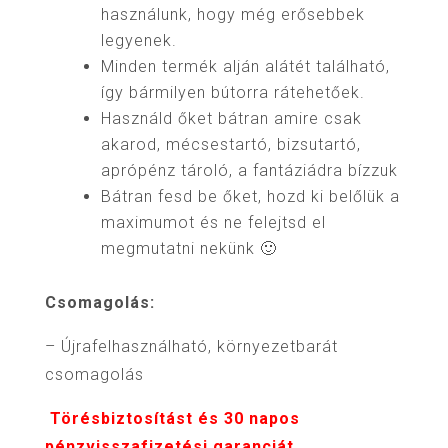
használunk, hogy még erősebbek
legyenek.
Minden termék alján alátét található,
így bármilyen bútorra rátehetőek.
Használd őket bátran amire csak
akarod, mécsestartó, bizsutartó,
aprópénz tároló, a fantáziádra bízzuk
Bátran fesd be őket, hozd ki belőlük a
maximumot és ne felejtsd el
megmutatni nekünk 🙂
Csomagolás:
– Újrafelhasználható, környezetbarát
csomagolás
Törésbiztosítást és 30 napos
pénzvisszafizetési garanciát