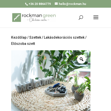
+36 20 8864779
hello@rockman.hu
Kezdőlap
/
Szettek
/
Lakásdekorációs szettek
/
Előszoba szett