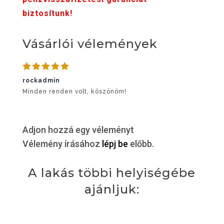
biztosítunk!
Vásárlói vélemények
Értékelés:
rockadmin
5
/ 5
Minden renden volt, köszönöm!
Adjon hozzá egy véleményt
Vélemény írásához
lépj be
előbb.
A lakás többi helyiségébe
ajánljuk: