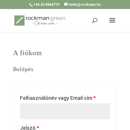
+36 20 8864779
hello@rockman.hu
A fiókom
Belépés
Felhasználónév vagy Email cím
*
Jelszó
*