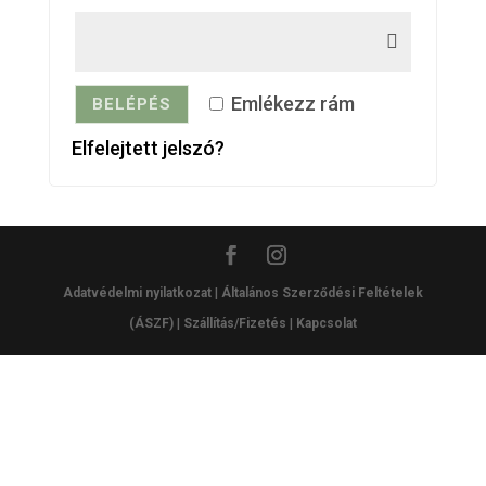
Emlékezz rám
BELÉPÉS
Elfelejtett jelszó?
Adatvédelmi nyilatkozat
|
Általános Szerződési Feltételek
(ÁSZF)
|
Szállítás/Fizetés
|
Kapcsolat