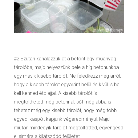
#2 Ezután kanalazzuk át a betont egy műanyag
tárolóba, majd helyezzünk bele a híg betonunkba
egy másik kisebb tárolót. Ne feledkezz meg arról,
hogy a kisebb tárolót egyaránt belül és kívül is be
kell kenned étolajjal. A kisebb tárolót is
megtöltheted még betonnal, sőt még abba is
tehetsz még egy kisebb tárolót, hogy még több
egyedi kaspót kapjunk végeredményül. Majd
miután mindegyik tárolót megtöltötted, egyengesd
el simára a kilátszódó felületet.