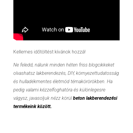
Kellemes időtöltést kívánok hozzá!
Ne feledd, nálunk minden héten friss blogcikkeket
olvashatsz lakberendezés, DIY, környezettudatosság
és hulladékmentes életmód témakörörökben. Ha
pedig valami kézzelfoghatóra és különlegesre
vágysz, javasoljuk nézz körül
beton lakberendezési
termékeink között.