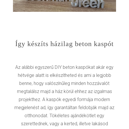
Így készíts házilag beton kaspót
Az alábbi egyszerű DIY beton kaspókat akár egy
hétvége alatt is elkészítheted és ami a legjobb
benne, hogy valószínűleg minden hozzávalót
megtalálsz majd a ház körül ehhez az izgalmas
projekthez. A kaspók egyedi formája modern
megjelenést ad, így garantáltan feldobják majd az
otthonodat. Tökéletes ajándékötlet egy
szerettednek, vagy a kerted, illetve lakásod