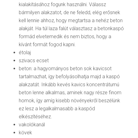
kialakításához fogunk használni. Válassz
bármilyen alakzatot, de ne feledd, elég erősnek
kell lennie ahhoz, hogy megtartsa a nehéz beton
alakját. Ha túl laza falút választasz a betonkaspó
formád elvetemedik és nem biztos, hogy a
kívánt formát fogod kapni.
étolaj
szivacs ecset
beton: a hagyományos beton sok kavicsot
tartalmazhat, így befolyásolhatja majd a kaspó
alakzatát. Inkább kevés kavics koncentrátumú
beton lenne alkalmas, aminek nagy része finom
homok, így amíg kisebb növényekről beszélünk
ez lesz a legalkalmasabb a kaspód
elkészítéséhez.
vakolókanál
kövek