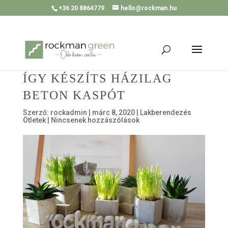
+36 20 8864779
hello@rockman.hu
ÍGY KÉSZÍTS HÁZILAG
BETON KASPÓT
Szerző:
rockadmin
|
márc 8, 2020
|
Lakberendezés
Ötletek
|
Nincsenek hozzászólások