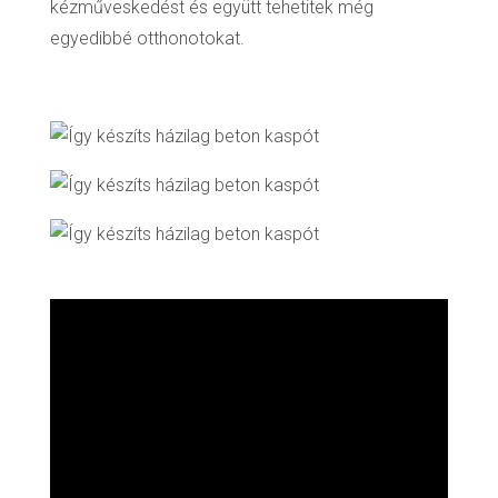
kézműveskedést és együtt tehetitek még
egyedibbé otthonotokat.