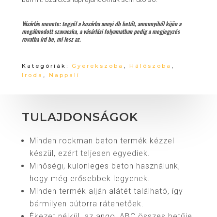
Vásárlás menete: tegyél a kosárba annyi db betűt, amennyiből kijön a
megálmodott szavacska, a vásárlási folyamatban pedig a megjegyzés
rovatba írd be, mi lesz az.
Kategóriák:
Gyerekszoba
,
Hálószoba
,
Iroda
,
Nappali
TULAJDONSÁGOK
Minden rockman beton termék kézzel
készül, ezért teljesen egyediek.
Minőségi, különleges beton használunk,
hogy még erősebbek legyenek.
Minden termék alján alátét található, így
bármilyen bútorra rátehetőek.
Ékezet nélkül, az angol ABC összes betűje