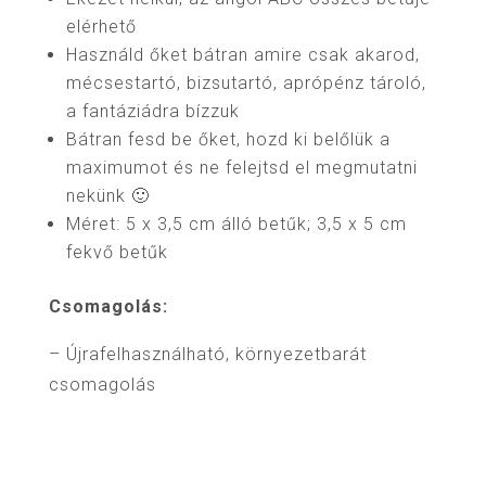
elérhető
Használd őket bátran amire csak akarod,
mécsestartó, bizsutartó, aprópénz tároló,
a fantáziádra bízzuk
Bátran fesd be őket, hozd ki belőlük a
maximumot és ne felejtsd el megmutatni
nekünk 🙂
Méret: 5 x 3,5 cm álló betűk; 3,5 x 5 cm
fekvő betűk
Csomagolás:
– Újrafelhasználható, környezetbarát
csomagolás