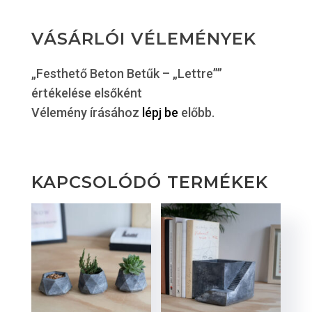
VÁSÁRLÓI VÉLEMÉNYEK
„Festhető Beton Betűk – „Lettre””
értékelése elsőként
Vélemény írásához
lépj be
előbb.
KAPCSOLÓDÓ TERMÉKEK