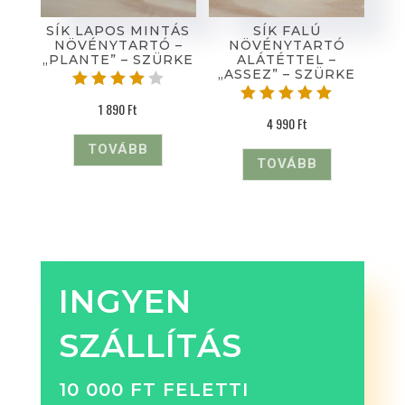
SÍK LAPOS MINTÁS
SÍK FALÚ
NÖVÉNYTARTÓ –
NÖVÉNYTARTÓ
„PLANTE” – SZÜRKE
ALÁTÉTTEL –
„ASSEZ” – SZÜRKE
Értékel
1 890
Ft
és:
Értékelé
4 990
Ft
4.00
s:
/ 5
5.00
TOVÁBB
/ 5
TOVÁBB
INGYEN
SZÁLLÍTÁS
10 000 FT FELETTI