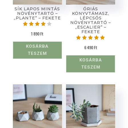
SÍK LAPOS MINTÁS
ÓRIÁS
NÖVÉNYTARTÓ –
KÖNYVTÁMASZ,
„PLANTE” – FEKETE
LÉPCSŐS
NÖVÉNYTARTÓ –
„ESCALIER” –
Értékel
FEKETE
1 890
Ft
és:
4.00
/ 5
Értékelé
KOSÁRBA
6 490
Ft
s:
TESZEM
5.00
/ 5
KOSÁRBA
TESZEM