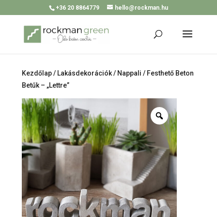
+36 20 8864779
hello@rockman.hu
Kezdőlap
/
Lakásdekorációk
/
Nappali
/ Festhető Beton
Betűk – „Lettre”