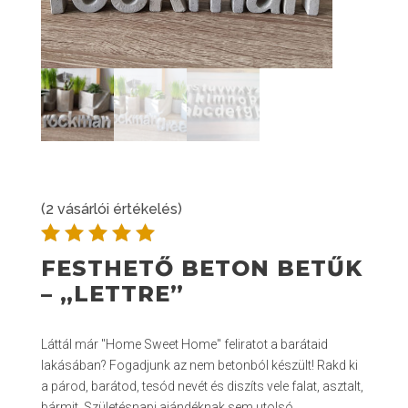
(
2
vásárlói értékelés)
Értékelé
FESTHETŐ BETON BETŰK
s
5.00
– „LETTRE”
az 5-ből,
értékelé
s
Láttál már "Home Sweet Home" feliratot a barátaid
alapján
lakásában? Fogadjunk az nem betonból készült! Rakd ki
a párod, barátod, tesód nevét és diszíts vele falat, asztalt,
bármit. Születésnapi ajándéknak sem utolsó.