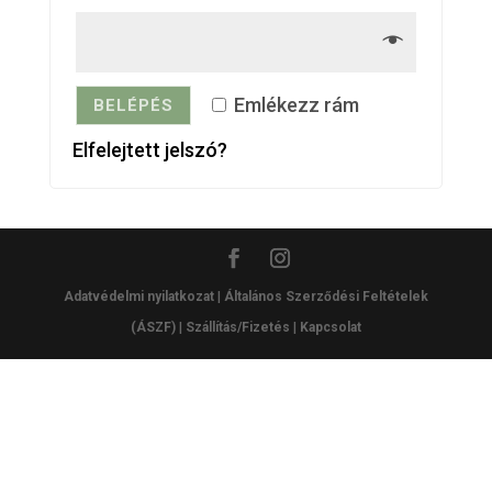
Emlékezz rám
BELÉPÉS
Elfelejtett jelszó?
Adatvédelmi nyilatkozat
|
Általános Szerződési Feltételek
(ÁSZF)
|
Szállítás/Fizetés
|
Kapcsolat