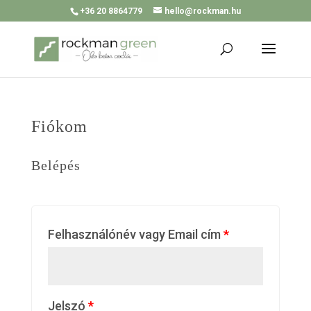
+36 20 8864779
hello@rockman.hu
Fiókom
Belépés
Felhasználónév vagy Email cím
*
Jelszó
*