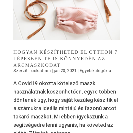
HOGYAN KÉSZÍTHETED EL OTTHON 7
LÉPÉSBEN TE IS KÖNNYEDÉN AZ
ARCMASZKODAT
Szerző:
rockadmin
|
jan 23, 2021
|
Egyéb kategória
A Covid19 okozta kötelező maszk
használatnak köszönhetően, egyre többen
döntenek úgy, hogy saját kezűleg készítik el
a számukra ideális mintájú és fazonú arcot
takaró maszkot. Mi ebben igyekszünk a
segítségedre lenni ugyanis, ha követed az