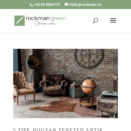
+36 20 8864779
hello@rockman.hu
5 TIPP, HOGYAN TEHETED ANTIK