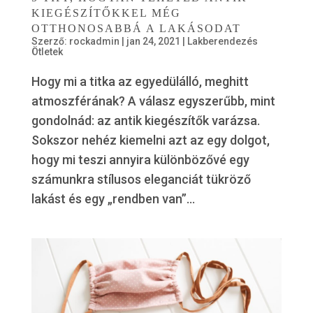
KIEGÉSZÍTŐKKEL MÉG
OTTHONOSABBÁ A LAKÁSODAT
Szerző:
rockadmin
|
jan 24, 2021
|
Lakberendezés
Ötletek
Hogy mi a titka az egyedülálló, meghitt
atmoszférának? A válasz egyszerűbb, mint
gondolnád: az antik kiegészítők varázsa.
Sokszor nehéz kiemelni azt az egy dolgot,
hogy mi teszi annyira különbözővé egy
számunkra stílusos eleganciát tükröző
lakást és egy „rendben van”...