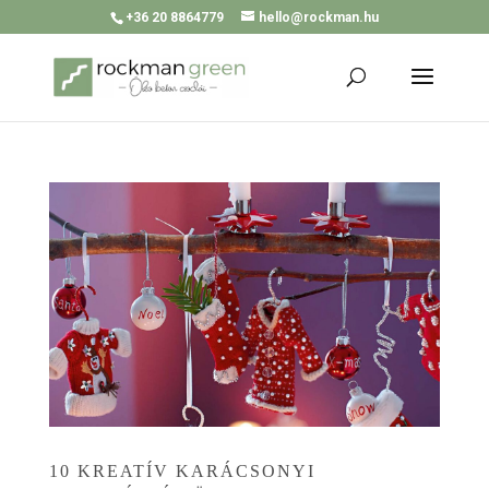
+36 20 8864779
hello@rockman.hu
10 KREATÍV KARÁCSONYI