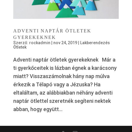
ADVENTI NAPTÁR ÖTLETEK
GYEREKEKNEK
Szerző:
rockadmin
|
nov 24, 2019
|
Lakberendezés
Ötletek
Adventi naptár ötletek gyerekeknek Már a
ti gyerkőceitek is lázban égnek a karácsony
miatt? Visszaszámolnak hány nap múlva
érkezik a Télapó vagy a Jézuska? Ha
eltaláltam, az alábbiakban néhány adventi
naptár ötlettel szeretnék segíteni nektek
abban, hogy együtt...