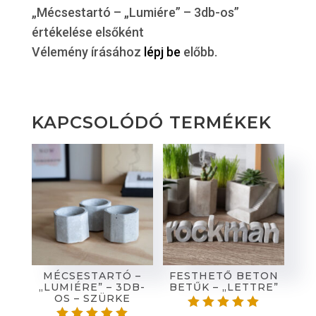
„Mécsestartó – „Lumiére” – 3db-os”
értékelése elsőként
Vélemény írásához
lépj be
előbb.
KAPCSOLÓDÓ TERMÉKEK
MÉCSESTARTÓ –
FESTHETŐ BETON
„LUMIÉRE” – 3DB-
BETŰK – „LETTRE”
OS – SZÜRKE