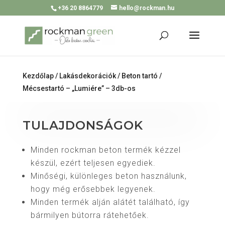
+36 20 8864779
hello@rockman.hu
Kezdőlap
/
Lakásdekorációk
/
Beton tartó
/
Mécsestartó – „Lumiére” – 3db-os
TULAJDONSÁGOK
Minden rockman beton termék kézzel
készül, ezért teljesen egyediek.
Minőségi, különleges beton használunk,
hogy még erősebbek legyenek.
Minden termék alján alátét található, így
bármilyen bútorra rátehetőek.