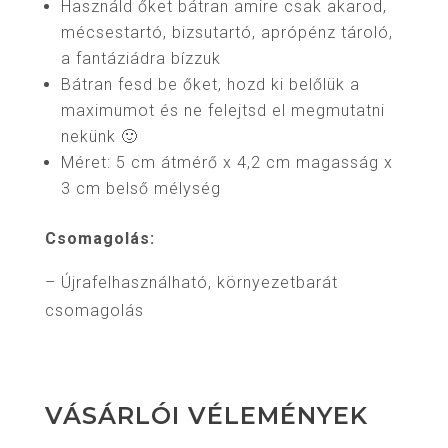
Használd őket bátran amire csak akarod,
mécsestartó, bizsutartó, aprópénz tároló,
a fantáziádra bízzuk
Bátran fesd be őket, hozd ki belőlük a
maximumot és ne felejtsd el megmutatni
nekünk 🙂
Méret: 5 cm átmérő x 4,2 cm magasság x
3 cm belső mélység
Csomagolás:
– Újrafelhasználható, környezetbarát
csomagolás
VÁSÁRLÓI VÉLEMÉNYEK