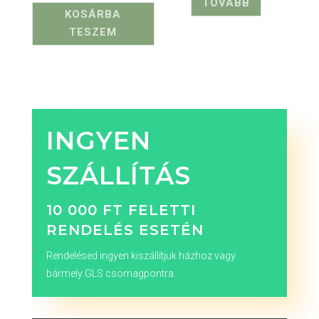
TOVÁBB
/ 5
KOSÁRBA
TESZEM
INGYEN
SZÁLLÍTÁS
10 000 FT FELETTI
RENDELÉS ESETÉN
Rendelésed ingyen kiszállítjuk házhoz vagy
bármely GLS csomagpontra.