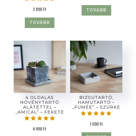
Értékelé
Értékelé
s:
2 890
Ft
TOVÁBB
s:
5.00
5.00
/ 5
/ 5
TOVÁBB
4 OLDALAS
BIZSUTARTÓ,
NÖVÉNYTARTÓ
HAMUTARTÓ –
ALÁTÉTTEL –
„FUMÉE” – SZÜRKE
„AMICAL” – FEKETE
Értékelé
1 690
Ft
Értékelé
s:
4 490
Ft
s:
5.00
5.00
/ 5