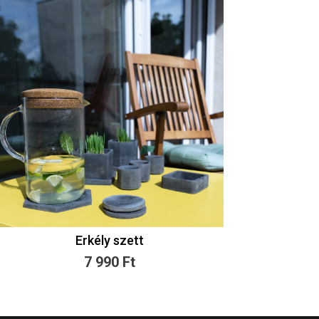
Erkély szett
7 990
Ft