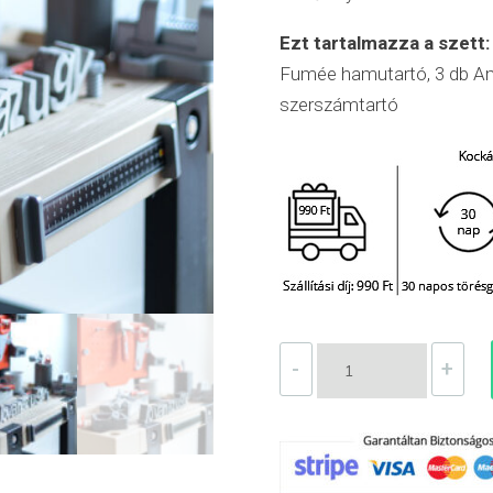
Ezt tartalmazza a szett:
Fumée hamutartó, 3 db Ami
szerszámtartó
Műhely
-
+
szett-
fekete
mennyiség