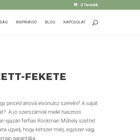
0 Termék
SSÁG
INSPIRÁCIÓ
BLOG
KAPCSOLAT
ETT-FEKETE
y pincéd ahová elvonulsz szerelni? A saját
jat? A jó szerszámok mellé hasznos
an igazán férfias Rockman Műhely szettet
arra ügyelj, hogy kétszer mérj, egyszer vágj.
kman garantálja.