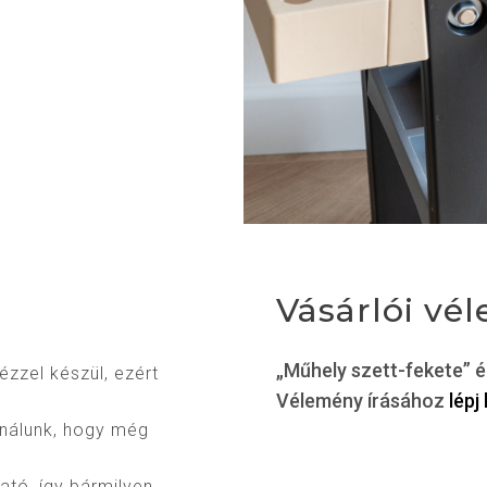
Vásárlói vé
„Műhely szett-fekete” é
zzel készül, ezért
Vélemény írásához
lépj
ználunk, hogy még
ható, így bármilyen