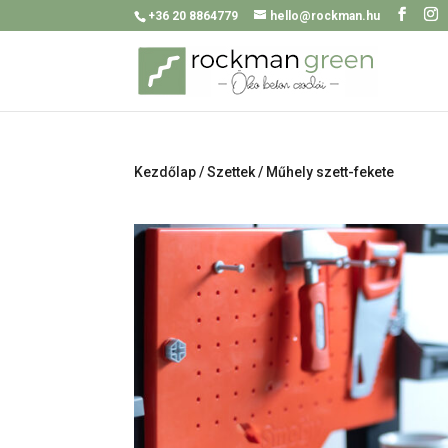
+36 20 8864779
hello@rockman.hu
Kezdőlap
/
Szettek
/ Műhely szett-fekete