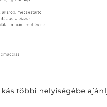
k akarod, mécsestartó,
antáziádra bízzuk
lőlük a maximumot és ne

csomagolás
akás többi helyiségébe ajánl