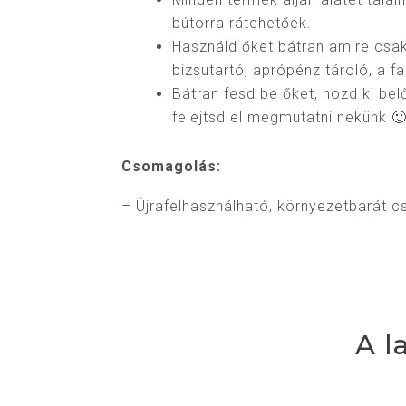
bútorra rátehetőek.
Használd őket bátran amire csa
bizsutartó, aprópénz tároló, a f
Bátran fesd be őket, hozd ki be
felejtsd el megmutatni nekünk 
Csomagolás:
– Újrafelhasználható, környezetbarát 
A l