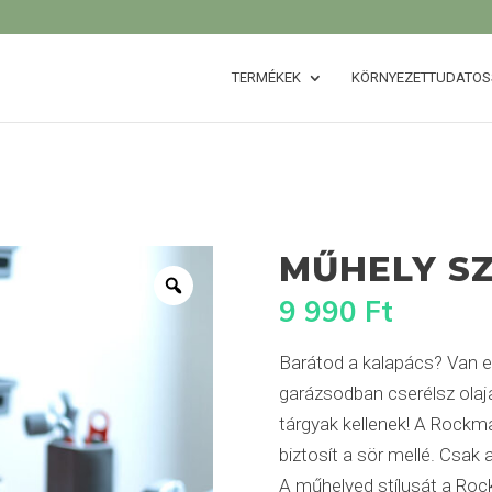
TERMÉKEK
KÖRNYEZETTUDATO
MŰHELY SZ
9 990
Ft
Barátod a kalapács? Van eg
garázsodban cserélsz ola
tárgyak kellenek! A Rockm
biztosít a sör mellé. Csak 
A műhelyed stílusát a Roc