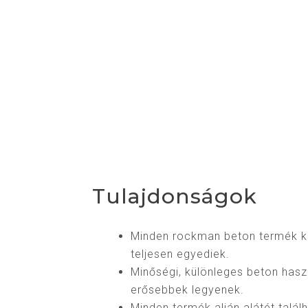
Tulajdonságok
Minden rockman beton termék ké
teljesen egyediek.
Minőségi, különleges beton has
erősebbek legyenek.
Minden termék alján alátét talál