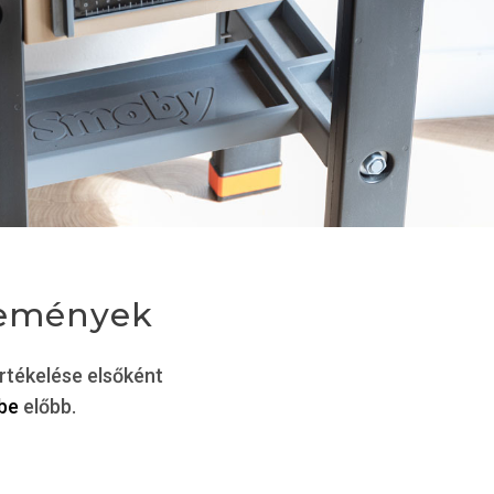
lemények
rtékelése elsőként
 be
előbb.