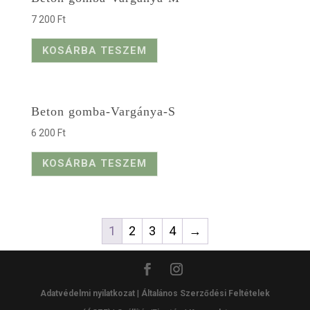
7 200
Ft
KOSÁRBA TESZEM
Beton gomba-Vargánya-S
6 200
Ft
KOSÁRBA TESZEM
1
2
3
4
→
Adatvédelmi nyilatkozat
|
Általános Szerződési Feltételek