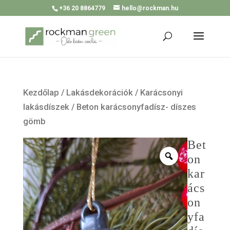
+36 20 8864779
hello@rockman.hu
Kezdőlap
/
Lakásdekorációk
/
Karácsonyi
lakásdíszek
/ Beton karácsonyfadísz- díszes
gömb
Bet
on
kar
ács
on
yfa