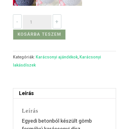
Beton
-
+
karácsonyfadísz-
díszes
KOSÁRBA TESZEM
gömb
mennyiség
Kategóriák:
Karácsonyi ajándékok
,
Karácsonyi
lakásdíszek
Leírás
Leírás
Egyedi betonból készült gömb
formályú karácsonyi dísz