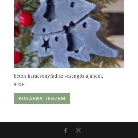
beton karácsonyfadísz -csengős ajándék
990
Ft
KOSÁRBA TESZEM