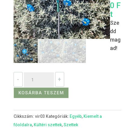
0
F
t
Sze
dd
mag
ad!
Beton
-
+
virág-
kék
KOSÁRBA TESZEM
mennyiség
Cikkszám:
vir03
Kategóriák:
Egyéb
,
Kiemelt a
főoldalra
,
Kültéri szettek
,
Szettek