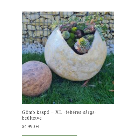
Gömb kaspó – XL -fehéres-sárga-
beültetve
34 990
Ft