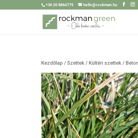
+36 20 8864779
hello@rockman.hu
Kezdőlap
/
Szettek
/
Kültéri szettek
/ Beto