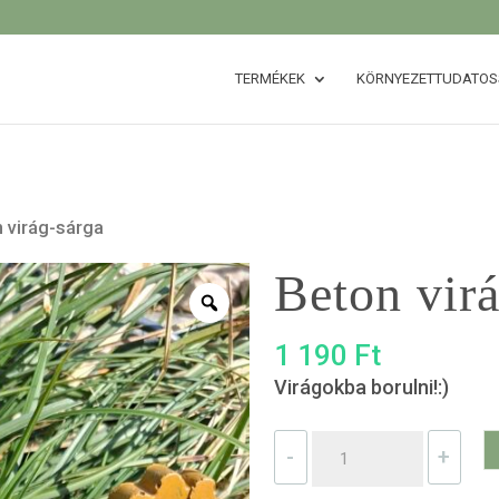
TERMÉKEK
KÖRNYEZETTUDATO
n virág-sárga
Beton virá
1 190
Ft
Virágokba borulni!:)
Beton
-
+
virág-