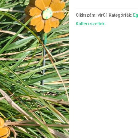
sárga
mennyiség
Cikkszám:
vir01
Kategóriák:
Eg
Kültéri szettek